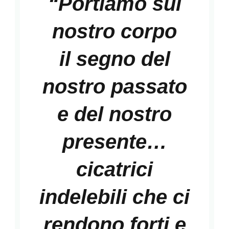
“
Portiamo sul
imperfezione,
un
nostro corpo
opera
d’arte!
il segno del
nostro passato
e del nostro
presente…
cicatrici
indelebili
che ci
rendono forti e