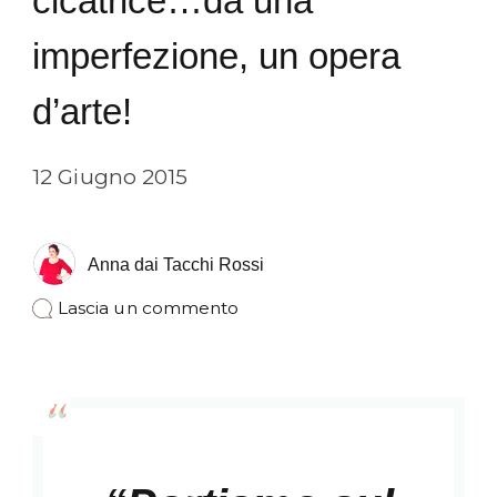
cicatrice…da una
imperfezione, un opera
d’arte!
12 Giugno 2015
Anna dai Tacchi Rossi
su
Lascia un commento
Una
ragazza
e
la
sua
cicatrice…
da
una