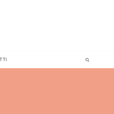
Tacchi Rossi | Consapevolezza
TTI