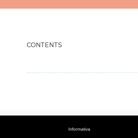
CONTENTS
© 2023 Anna Natale creatrice del proge
Informativa
by Anna Natale
Coach