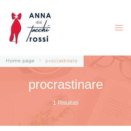
Anna dai Tacchi Rossi |
Home page
procrastinare
Consapevolezza Corporea
procrastinare
1 Risultati