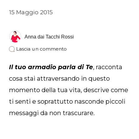
15 Maggio 2015
Anna dai Tacchi Rossi
su
Lascia un commento
Dimmi
che
Il tuo armadio parla di Te
, racconta
armadio
hai
cosa stai attraversando in questo
e
ti
momento della tua vita, descrive come
dirò
chi
ti senti e soprattutto nasconde piccoli
sei
messaggi da non trascurare.